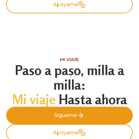
Apóyame
MI VIAJE
Paso a paso, milla a
milla:
Mi viaje
Hasta ahora
Sígueme
Sígueme
Apóyame
Apóyame