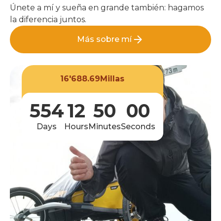
Únete a mí y sueña en grande también: hagamos
la diferencia juntos.
Más sobre mí
Más sobre mí
16'688.69
Millas
554
12
50
00
Days
Hours
Minutes
Seconds