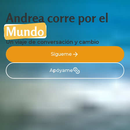
Andrea corre por el
Mundo
Un viaje de conversación y cambio
Sígueme
Sígueme
Apóyame
Apóyame